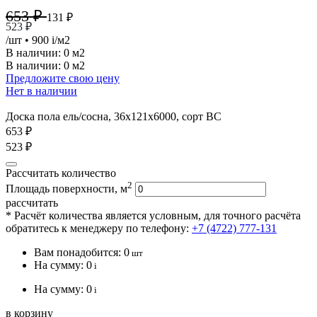
653 ₽
131 ₽
523 ₽
/шт
• 900
i
/м2
В наличии:
0 м2
В наличии: 0 м2
Предложите свою цену
Нет в наличии
Доска пола ель/сосна, 36х121х6000, сорт ВС
653 ₽
523 ₽
Рассчитать количество
2
Площадь поверхности, м
рассчитать
* Расчёт количества является условным, для точного расчёта
обратитесь к менеджеру по телефону:
+7 (4722) 777-131
Вам понадобится:
0
шт
На сумму:
0
i
На сумму:
0
i
в корзину