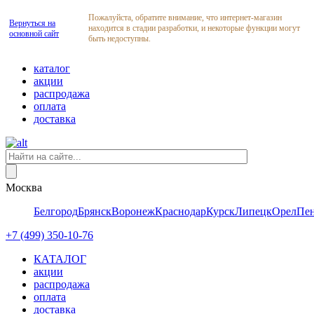
Пожалуйста, обратите внимание, что интернет-магазин
Вернуться на
находится в стадии разработки, и некоторые функции могут
основной сайт
быть недоступны.
каталог
акции
распродажа
оплата
доставка
Москва
Белгород
Брянск
Воронеж
Краснодар
Курск
Липецк
Орел
Пен
+7 (499) 350-10-76
КАТАЛОГ
акции
распродажа
оплата
доставка