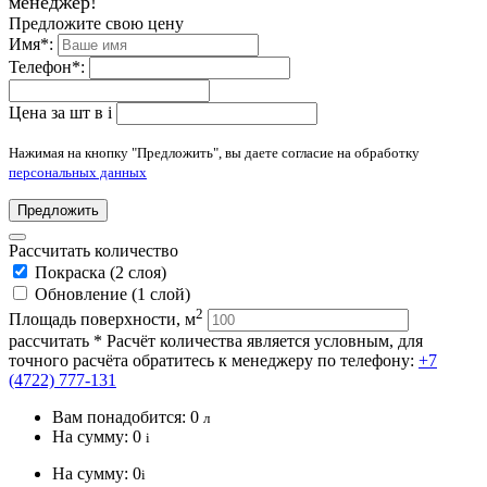
менеджер!
Предложите свою цену
Имя
*
:
Телефон
*
:
Цена за шт в
i
Нажимая на кнопку "Предложить", вы даете согласие на обработку
персональных данных
Предложить
Рассчитать количество
Покраска (2 слоя)
Обновление (1 слой)
2
Площадь поверхности, м
рассчитать
* Расчёт количества является условным, для
точного расчёта обратитесь к менеджеру по телефону:
+7
(4722) 777-131
Вам понадобится:
0
л
На сумму:
0
i
На сумму:
0
i