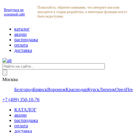
Пожалуйста, обратите внимание, что интернет-магазин
Вернуться на
находится в стадии разработки, и некоторые функции могут
основной сайт
быть недоступны.
каталог
акции
распродажа
оплата
доставка
Москва
Белгород
Брянск
Воронеж
Краснодар
Курск
Липецк
Орел
Пен
+7 (499) 350-10-76
КАТАЛОГ
акции
распродажа
оплата
доставка