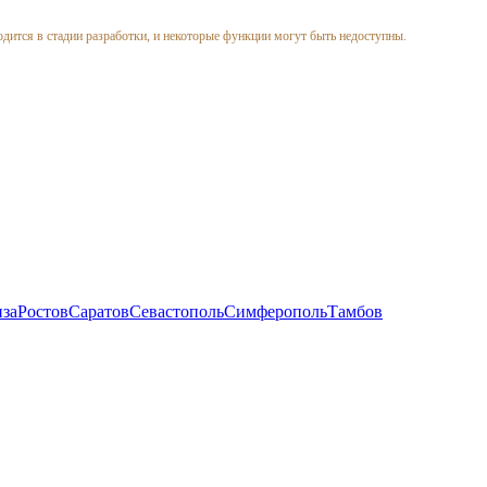
одится в стадии разработки, и некоторые функции могут быть недоступны.
за
Ростов
Саратов
Севастополь
Симферополь
Тамбов