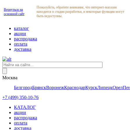
Пожалуйста, обратите внимание, что интернет-магазин
Вернуться на
находится в стадии разработки, и некоторые функции могут
основной сайт
быть недоступны.
каталог
акции
распродажа
оплата
доставка
Москва
Белгород
Брянск
Воронеж
Краснодар
Курск
Липецк
Орел
Пен
+7 (499) 350-10-76
КАТАЛОГ
акции
распродажа
оплата
доставка