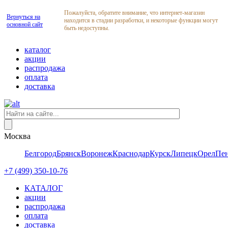
Пожалуйста, обратите внимание, что интернет-магазин
Вернуться на
находится в стадии разработки, и некоторые функции могут
основной сайт
быть недоступны.
каталог
акции
распродажа
оплата
доставка
Москва
Белгород
Брянск
Воронеж
Краснодар
Курск
Липецк
Орел
Пен
+7 (499) 350-10-76
КАТАЛОГ
акции
распродажа
оплата
доставка