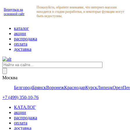
Пожалуйста, обратите внимание, что интернет-магазин
Вернуться на
находится в стадии разработки, и некоторые функции могут
основной сайт
быть недоступны.
каталог
акции
распродажа
оплата
доставка
Москва
Белгород
Брянск
Воронеж
Краснодар
Курск
Липецк
Орел
Пен
+7 (499) 350-10-76
КАТАЛОГ
акции
распродажа
оплата
доставка