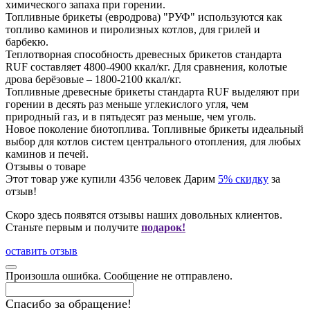
химического запаха при горении.
Топливные брикеты (евродрова) "РУФ" используются как
топливо каминов и пиролизных котлов, для грилей и
барбекю.
Теплотворная способность древесных брикетов стандарта
RUF составляет 4800-4900 ккал/кг. Для сравнения, колотые
дрова берёзовые – 1800-2100 ккал/кг.
Топливные древесные брикеты стандарта RUF выделяют при
горении в десять раз меньше углекислого угля, чем
природный газ, и в пятьдесят раз меньше, чем уголь.
Новое поколение биотоплива. Топливные брикеты идеальный
выбор для котлов систем центрального отопления, для любых
каминов и печей.
Отзывы о товаре
Этот товар уже купили
4356
человек
Дарим
5% скидку
за
отзыв!
Скоро здесь появятся отзывы наших довольных клиентов.
Станьте первым и получите
подарок!
оставить отзыв
Произошла ошибка. Сообщение не отправлено.
Спасибо за обращение!