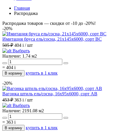
Главная
Распродажа
Распродажа товаров — скидки от
-10
до
-20%!
-20%
Имитация бруса ель/сосна, 21х145х6000, сорт ВС
505 ₽
404
i
/ шт
Выбрать
Наличие:
1.74 м2
=
404
i
купить в 1 клик
В корзину
-20%
Вагонка штиль ель/сосна, 16х95х6000, сорт АВ
453 ₽
363
i
/ шт
Выбрать
Наличие:
2191.08 м2
=
363
i
купить в 1 клик
В корзину