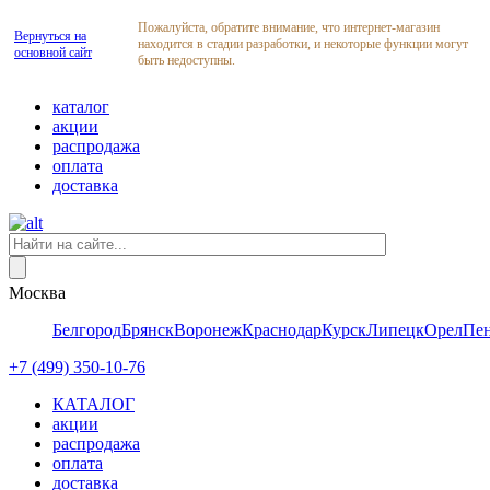
Пожалуйста, обратите внимание, что интернет-магазин
Вернуться на
находится в стадии разработки, и некоторые функции могут
основной сайт
быть недоступны.
каталог
акции
распродажа
оплата
доставка
Москва
Белгород
Брянск
Воронеж
Краснодар
Курск
Липецк
Орел
Пен
+7 (499) 350-10-76
КАТАЛОГ
акции
распродажа
оплата
доставка