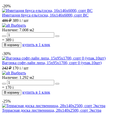
-20%
Имитация бруса ель/сосна, 16х146х6000, сорт ВС
486 ₽
389
i
/ шт
Выбрать
Наличие:
7.008 м2
=
389
i
купить в 1 клик
В корзину
-30%
Вагонка софт-лайн липа, 15х95х1700, сорт 0 (упак.10шт)
242 ₽
170
i
/ шт
Выбрать
Наличие:
1.292 м2
=
170
i
купить в 1 клик
В корзину
-25%
Террасная доска лиственница, 28х140х2500, сорт Экстра