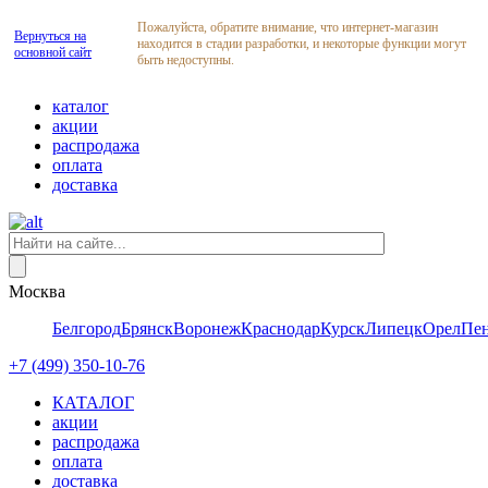
Пожалуйста, обратите внимание, что интернет-магазин
Вернуться на
находится в стадии разработки, и некоторые функции могут
основной сайт
быть недоступны.
каталог
акции
распродажа
оплата
доставка
Москва
Белгород
Брянск
Воронеж
Краснодар
Курск
Липецк
Орел
Пен
+7 (499) 350-10-76
КАТАЛОГ
акции
распродажа
оплата
доставка