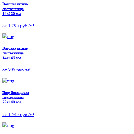
Вагонка штиль
лиственница
14х120 мм
от
1 295
руб./м²
Вагонка штиль
лиственница
14х145 мм
от
795
руб./м²
Палубная доска
лиственница
28х140 мм
от
1 545
руб./м²