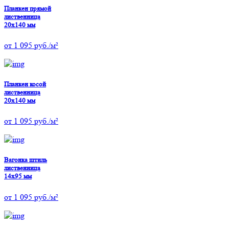
Планкен прямой
лиственница
20х140 мм
от
1 095
руб./м²
Планкен косой
лиственница
20х140 мм
от
1 095
руб./м²
Вагонка штиль
лиственница
14х95 мм
от
1 095
руб./м²