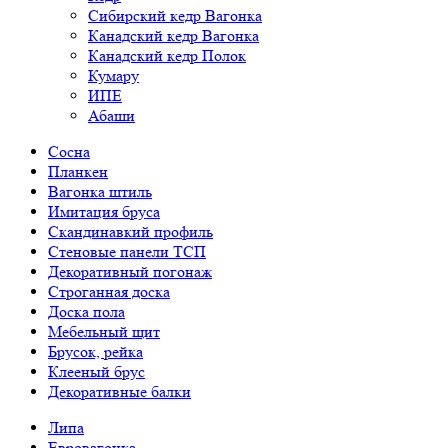
Сибирский кедр Вагонка
Канадский кедр Вагонка
Канадский кедр Полок
Кумару
ИПЕ
Абаши
Сосна
Планкен
Вагонка штиль
Имитация бруса
Скандинавкий профиль
Стеновые панели ТСП
Декоративный погонаж
Строганная доска
Доска пола
Мебельный щит
Брусок, рейка
Клееный брус
Декоративные балки
Липа
Евровагонка