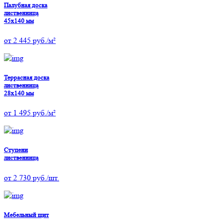
Палубная доска
лиственница
45х140 мм
от
2 445
руб./м²
Террасная доска
лиственница
28х140 мм
от
1 495
руб./м²
Ступени
лиственница
от
2 730
руб./шт.
Мебельный щит