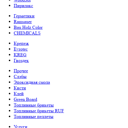
Пирилакс
Герметики
Ramsauer
Bau Holz Color
CHEMICALS
Крепеж
Evrotec
KREG
Гвоздек
Прочее
Слэбы
Эпоксидная смола
Кисти
Клей
Green Board
Топливные брикеты
Топливные брикеты RUF
Топливные пеллеты
Услуги