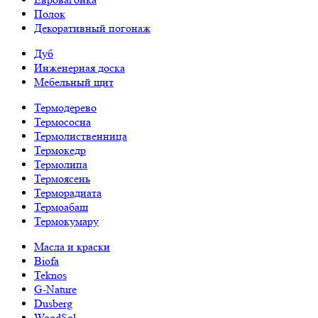
Полок
Декоративный погонаж
Дуб
Инженерная доска
Мебельный щит
Термодерево
Термососна
Термолиственница
Термокедр
Термолипа
Термоясень
Терморадиата
Термоабаш
Термокумару
Масла и краски
Biofa
Teknos
G-Nature
Dusberg
WoodSol