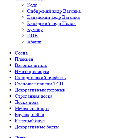
Кедр
Сибирский кедр Вагонка
Канадский кедр Вагонка
Канадский кедр Полок
Кумару
ИПЕ
Абаши
Сосна
Планкен
Вагонка штиль
Имитация бруса
Скандинавкий профиль
Стеновые панели ТСП
Декоративный погонаж
Строганная доска
Доска пола
Мебельный щит
Брусок, рейка
Клееный брус
Декоративные балки
Липа