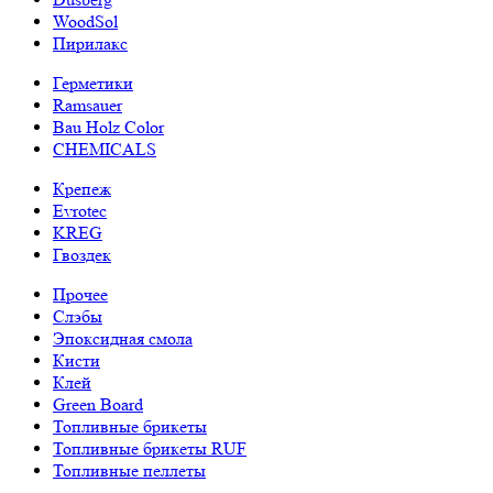
WoodSol
Пирилакс
Герметики
Ramsauer
Bau Holz Color
CHEMICALS
Крепеж
Evrotec
KREG
Гвоздек
Прочее
Слэбы
Эпоксидная смола
Кисти
Клей
Green Board
Топливные брикеты
Топливные брикеты RUF
Топливные пеллеты