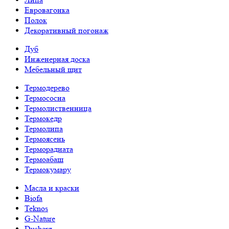
Евровагонка
Полок
Декоративный погонаж
Дуб
Инженерная доска
Мебельный щит
Термодерево
Термососна
Термолиственница
Термокедр
Термолипа
Термоясень
Терморадиата
Термоабаш
Термокумару
Масла и краски
Biofa
Teknos
G-Nature
Dusberg