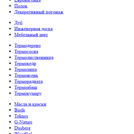
Полок
Декоративный погонаж
Дуб
Инженерная доска
Мебельный щит
Термодерево
Термососна
Термолиственница
Термокедр
Термолипа
Термоясень
Терморадиата
Термоабаш
Термокумару
Масла и краски
Biofa
Teknos
G-Nature
Dusberg
WoodSol