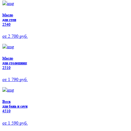
Масло
для стен
2540
от
2 700
руб.
Масло
для столешниц
2510
от
1 790
руб.
Воск
для бань и саун
4510
от
1 590
руб.