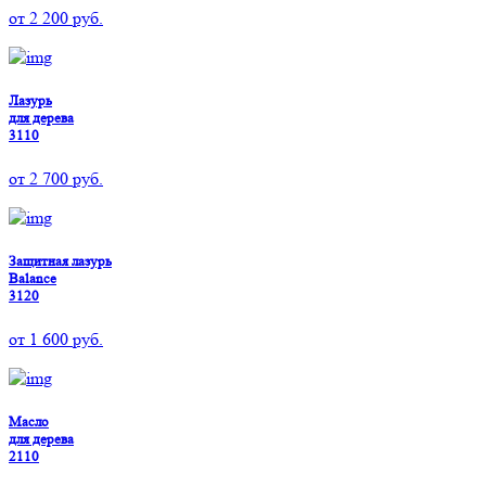
от
2 200
руб.
Лазурь
для дерева
3110
от
2 700
руб.
Защитная лазурь
Balance
3120
от
1 600
руб.
Масло
для дерева
2110