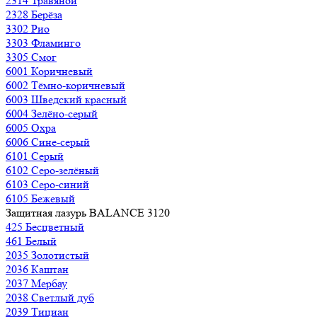
2314 Травяной
2328 Берёза
3302 Рио
3303 Фламинго
3305 Смог
6001 Коричневый
6002 Тёмно-коричневый
6003 Шведский красный
6004 Зелёно-серый
6005 Охра
6006 Сине-серый
6101 Серый
6102 Серо-зелёный
6103 Серо-синий
6105 Бежевый
Защитная лазурь BALANCE 3120
425 Бесцветный
461 Белый
2035 Золотистый
2036 Каштан
2037 Мербау
2038 Светлый дуб
2039 Тициан