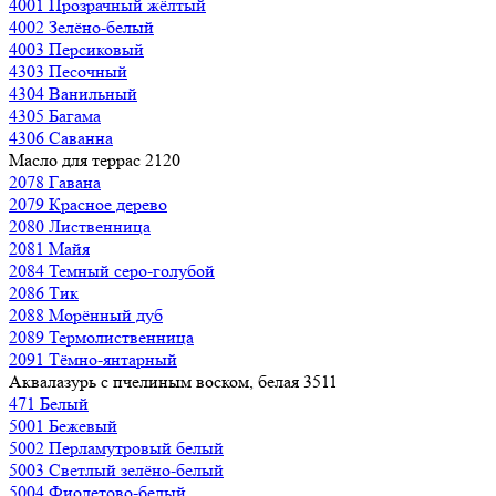
4001 Прозрачный жёлтый
4002 Зелёно-белый
4003 Персиковый
4303 Песочный
4304 Ванильный
4305 Багама
4306 Саванна
Масло для террас 2120
2078 Гавана
2079 Красное дерево
2080 Лиственница
2081 Майя
2084 Темный серо-голубой
2086 Тик
2088 Морённый дуб
2089 Термолиственница
2091 Тёмно-янтарный
Аквалазурь с пчелиным воском, белая 3511
471 Белый
5001 Бежевый
5002 Перламутровый белый
5003 Светлый зелёно-белый
5004 Фиолетово-белый