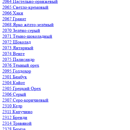
2064 Пастельно-оранжевый
2065 Светло-кремовый
2066 Хаки
2067 Гранат
2068 Ярко жёлто-зелёный
2070 Зелёно-серый
2071 Тёмно-шоколадный
2072 Шоколад
2073 Янтарный
2074 Венге
2075 Палисандр
2076 Тёмный орех
2095 Голдохор
2301 Бамбук
2304 Кайот
2305 Грецкий Орех
2306 Серый
2307 Серо-коричневый
2310 Кедр
2311 Капучино
2312 Бренди
2314 Травяной
2328 Берёза