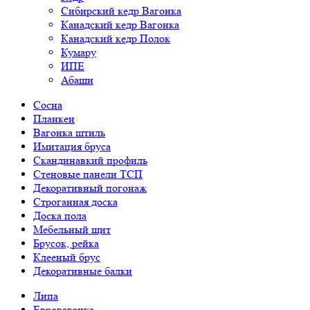
Сибирский кедр Вагонка
Канадский кедр Вагонка
Канадский кедр Полок
Кумару
ИПЕ
Абаши
Сосна
Планкен
Вагонка штиль
Имитация бруса
Скандинавкий профиль
Стеновые панели ТСП
Декоративный погонаж
Строганная доска
Доска пола
Мебельный щит
Брусок, рейка
Клееный брус
Декоративные балки
Липа
Евровагонка