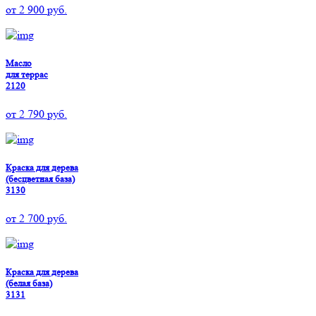
от
2 900
руб.
Масло
для террас
2120
от
2 790
руб.
Краска для дерева
(бесцветная база)
3130
от
2 700
руб.
Краска для дерева
(белая база)
3131