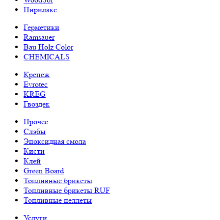
Пирилакс
Герметики
Ramsauer
Bau Holz Color
CHEMICALS
Крепеж
Evrotec
KREG
Гвоздек
Прочее
Слэбы
Эпоксидная смола
Кисти
Клей
Green Board
Топливные брикеты
Топливные брикеты RUF
Топливные пеллеты
Услуги