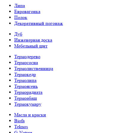
Липа
Евровагонка
Полок
Декоративный погонаж
Дуб
Инженерная доска
Мебельный щит
Термодерево
Термососна
Термолиственница
Термокедр
Термолипа
Термоясень
Терморадиата
Термоабаш
Термокумару
Масла и краски
Biofa
Teknos
G-Nature