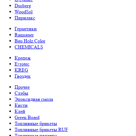
Dusberg
WoodSol
Пирилакс
Герметики
Ramsauer
Bau Holz Color
CHEMICALS
Крепеж
Evrotec
KREG
Гвоздек
Прочее
Слэбы
Эпоксидная смола
Кисти
Клей
Green Board
Топливные брикеты
Топливные брикеты RUF
Топливные пеллеты