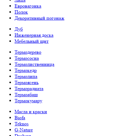
Евровагонка
Полок
Декоративный погонаж
Дуб
Инженерная доска
Мебельный щит
Термодерево
Термососна
Термолиственница
Термокедр
Термолипа
Термоясень
Терморадиата
Термоабаш
Термокумару
Масла и краски
Biofa
Teknos
G-Nature
Dusberg