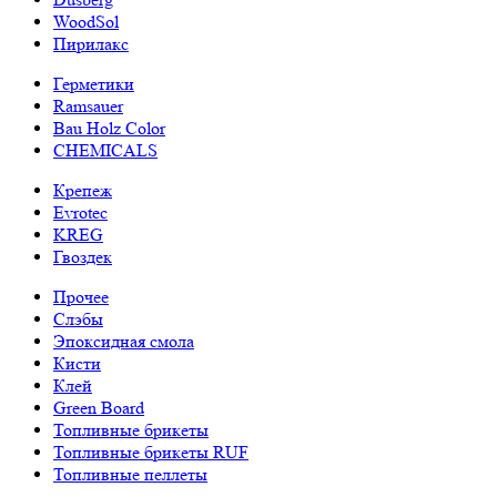
WoodSol
Пирилакс
Герметики
Ramsauer
Bau Holz Color
CHEMICALS
Крепеж
Evrotec
KREG
Гвоздек
Прочее
Слэбы
Эпоксидная смола
Кисти
Клей
Green Board
Топливные брикеты
Топливные брикеты RUF
Топливные пеллеты