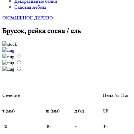
Декоративные балки
Садовая мебель
ОКРАШЕНОЕ ДЕРЕВО
Брусок, рейка сосна / ель
Сечение
Цена /м. Пог
т (мм)
ш (мм)
д (м)
SF
20
40
3
32