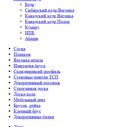
Кедр
Сибирский кедр Вагонка
Канадский кедр Вагонка
Канадский кедр Полок
Кумару
ИПЕ
Абаши
Сосна
Планкен
Вагонка штиль
Имитация бруса
Скандинавкий профиль
Стеновые панели ТСП
Декоративный погонаж
Строганная доска
Доска пола
Мебельный щит
Брусок, рейка
Клееный брус
Декоративные балки
Липа