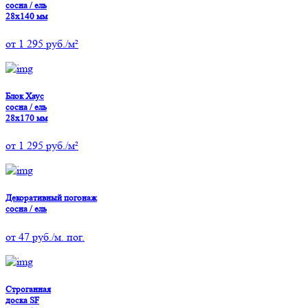
сосна / ель
28х140 мм
от
1 295
руб./м²
Блок Хаус
сосна / ель
28х170 мм
от
1 295
руб./м²
Декоративный погонаж
сосна / ель
от
47
руб./м. пог.
Строганная
доска SF