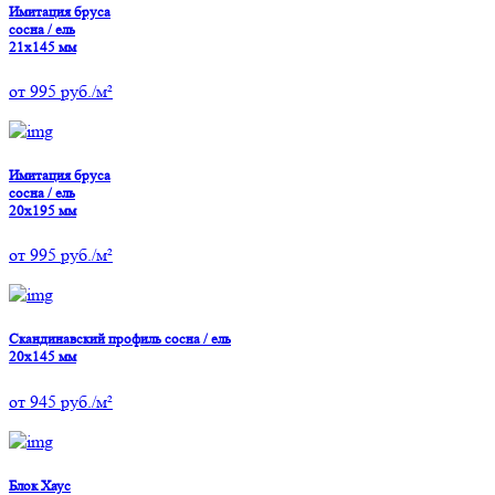
Имитация бруса
сосна / ель
21х145 мм
от
995
руб./м²
Имитация бруса
сосна / ель
20х195 мм
от
995
руб./м²
Скандинавский профиль сосна / ель
20х145 мм
от
945
руб./м²
Блок Хаус