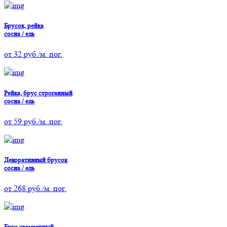
Брусок, рейка
сосна / ель
от
32
руб./м. пог.
Рейка, брус строганный
сосна / ель
от
59
руб./м. пог.
Декоративный брусок
сосна / ель
от
268
руб./м. пог.
Брус скамеечный