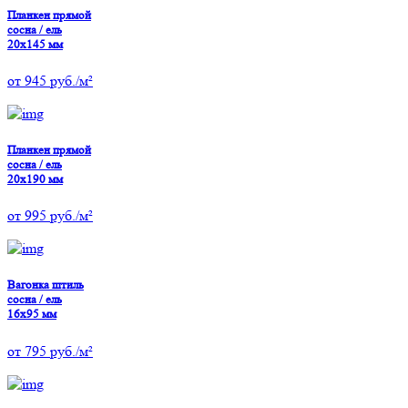
Планкен прямой
сосна / ель
20х145 мм
от
945
руб./м²
Планкен прямой
сосна / ель
20х190 мм
от
995
руб./м²
Вагонка штиль
сосна / ель
16х95 мм
от
795
руб./м²