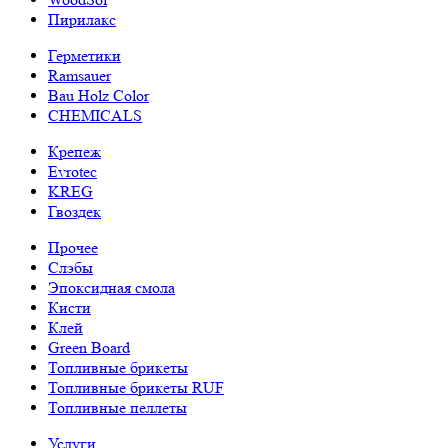
Пирилакс
Герметики
Ramsauer
Bau Holz Color
CHEMICALS
Крепеж
Evrotec
KREG
Гвоздек
Прочее
Слэбы
Эпоксидная смола
Кисти
Клей
Green Board
Топливные брикеты
Топливные брикеты RUF
Топливные пеллеты
Услуги