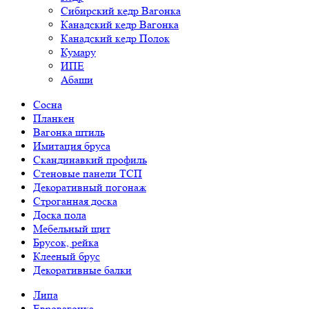
Сибирский кедр Вагонка
Канадский кедр Вагонка
Канадский кедр Полок
Кумару
ИПЕ
Абаши
Сосна
Планкен
Вагонка штиль
Имитация бруса
Скандинавкий профиль
Стеновые панели ТСП
Декоративный погонаж
Строганная доска
Доска пола
Мебельный щит
Брусок, рейка
Клееный брус
Декоративные балки
Липа
Евровагонка