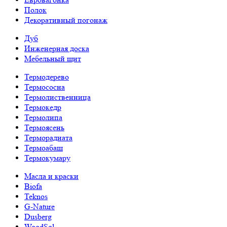
Полок
Декоративный погонаж
Дуб
Инженерная доска
Мебельный щит
Термодерево
Термососна
Термолиственница
Термокедр
Термолипа
Термоясень
Терморадиата
Термоабаш
Термокумару
Масла и краски
Biofa
Teknos
G-Nature
Dusberg
WoodSol