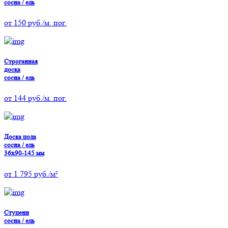
сосна / ель
от
150
руб./м. пог.
Строганная
доска
сосна / ель
от
144
руб./м. пог.
Доска пола
сосна / ель
36х90-145 мм
от
1 795
руб./м²
Ступени
сосна / ель