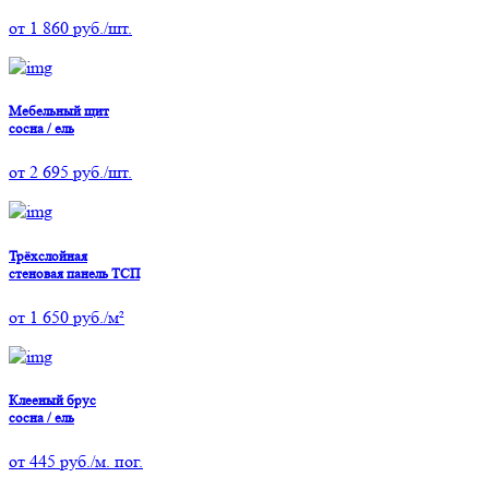
от
1 860
руб./шт.
Мебельный щит
сосна / ель
от
2 695
руб./шт.
Трёхслойная
стеновая панель ТСП
от
1 650
руб./м²
Клееный брус
сосна / ель
от
445
руб./м. пог.