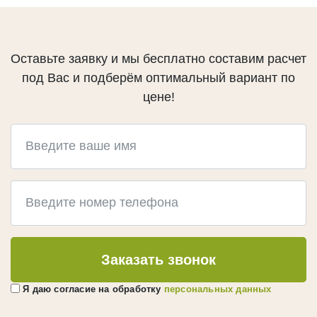
КЕДР
Брусок, рейка
Сибирский кедр Вагонка
Клееный брус
Канадский кедр Вагонка
Оставьте заявку и мы бесплатно составим расчет
Декоративные балки
Канадский кедр Полок
под Вас и подберём оптимальный вариант по
ЛИПА
цене!
КУМАРУ
Евровагонка
ИПЕ
Полок
АБАШИ
Декоративный погонаж
ДУБ
Инженерная доска
Мебельный щит
Заказать звонок
ТЕРМОДЕРЕВО
Я даю согласие на обработку
персональных данных
Термососна
Термолиственница