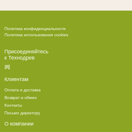
Термокедр
Термолипа
Термоясень
Политика конфиденциальности
Терморадиата
Политика использования cookies
Термоабаш
Термокумару
Присоединяйтесь
к Технодрев
МАСЛА И КРАСКИ
Biofa
Клиентам
Teknos
Оплата и доставка
G-Nature
Возврат и обмен
Dusberg
Контакты
WoodSol
Письмо директору
Пирилакс
О компании