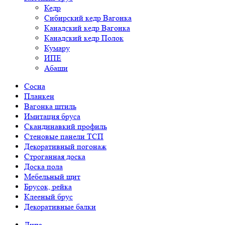
Кедр
Сибирский кедр Вагонка
Канадский кедр Вагонка
Канадский кедр Полок
Кумару
ИПЕ
Абаши
Сосна
Планкен
Вагонка штиль
Имитация бруса
Скандинавкий профиль
Стеновые панели ТСП
Декоративный погонаж
Строганная доска
Доска пола
Мебельный щит
Брусок, рейка
Клееный брус
Декоративные балки
Липа