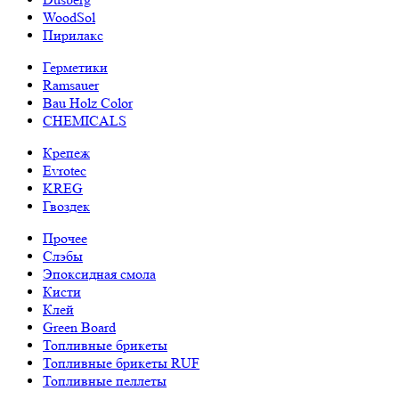
WoodSol
Пирилакс
Герметики
Ramsauer
Bau Holz Color
CHEMICALS
Крепеж
Evrotec
KREG
Гвоздек
Прочее
Слэбы
Эпоксидная смола
Кисти
Клей
Green Board
Топливные брикеты
Топливные брикеты RUF
Топливные пеллеты