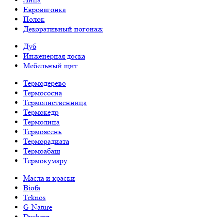
Евровагонка
Полок
Декоративный погонаж
Дуб
Инженерная доска
Мебельный щит
Термодерево
Термососна
Термолиственница
Термокедр
Термолипа
Термоясень
Терморадиата
Термоабаш
Термокумару
Масла и краски
Biofa
Teknos
G-Nature
Dusberg