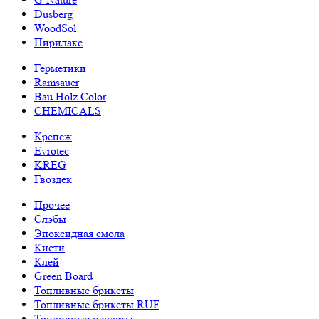
Dusberg
WoodSol
Пирилакс
Герметики
Ramsauer
Bau Holz Color
CHEMICALS
Крепеж
Evrotec
KREG
Гвоздек
Прочее
Слэбы
Эпоксидная смола
Кисти
Клей
Green Board
Топливные брикеты
Топливные брикеты RUF
Топливные пеллеты