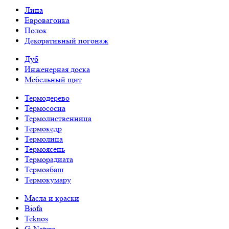
Липа
Евровагонка
Полок
Декоративный погонаж
Дуб
Инженерная доска
Мебельный щит
Термодерево
Термососна
Термолиственница
Термокедр
Термолипа
Термоясень
Терморадиата
Термоабаш
Термокумару
Масла и краски
Biofa
Teknos
G-Nature